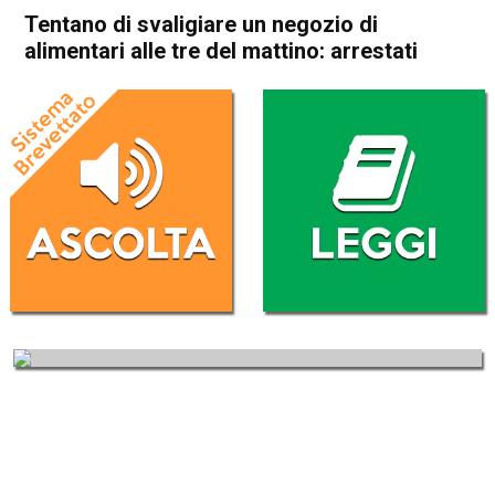
Tentano di svaligiare un negozio di
alimentari alle tre del mattino: arrestati
Home
Bassano del Grappa
Marostica
Cronaca
In Evidenza
Bassano del Grappa
Marostica
Tentano di svaligiare un
negozio di alimentari alle tre
del mattino: arrestati
Da
Redazione
22 Giugno 2018
(aggiornato il
22 Giugno 2018 16:15
)
ASCOLTA L'AUDIO