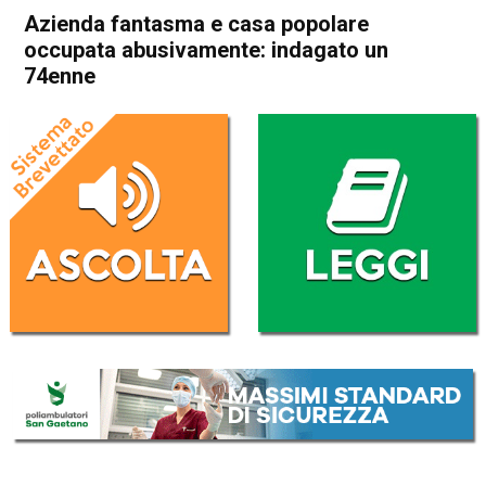
Azienda fantasma e casa popolare
occupata abusivamente: indagato un
74enne
Home
Schio
Santorso
Cronaca
In Evidenza
Schio
Santorso
Azienda fantasma e casa
popolare occupata
abusivamente: indagato un
74enne
Da
Redazione
22 Giugno 2018
(aggiornato il
22 Giugno 2018 16:17
)