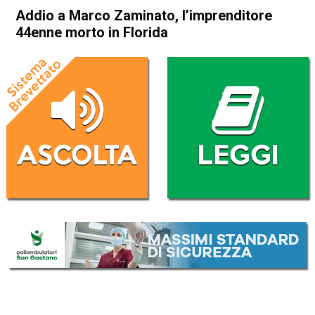
Addio a Marco Zaminato, l’imprenditore
44enne morto in Florida
Home
Bassano del Grappa
Nove
Cronaca
In Evidenza
Bassano del Grappa
Nove
Addio a Marco Zaminato,
l’imprenditore 44enne morto
in Florida
Da
Redazione
21 Febbraio 2026
(aggiornato il
21 Febbraio 2026 18:36
)
ASCOLTA L'AUDIO