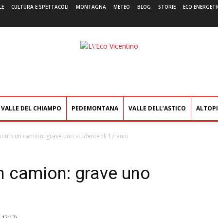
LE
CULTURA E SPETTACOLI
MONTAGNA
METEO
BLOG
STORIE
ECO ENERGETI
L'Eco
Vicentino
VALLE DEL CHIAMPO
PEDEMONTANA
VALLE DELL’ASTICO
ALTOP
ontro un camion: grave uno studente di 17 anni
n camion: grave uno
1 12:17
)