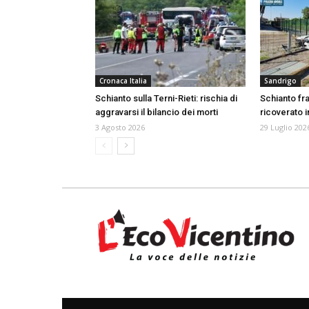
Cronaca Italia
Sandrigo
Schianto sulla Terni-Rieti: rischia di
Schianto fr
aggravarsi il bilancio dei morti
ricoverato i
3 Agosto 2026
29 Luglio 202