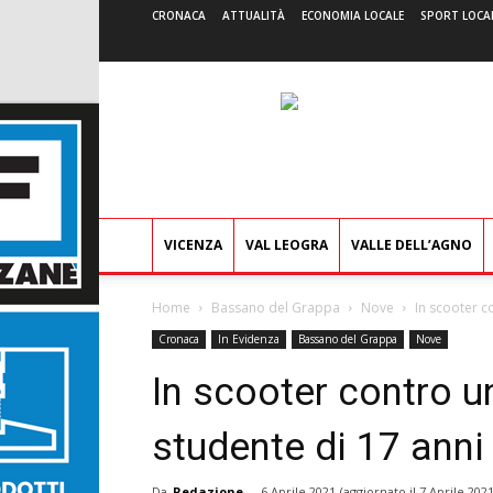
CRONACA
ATTUALITÀ
ECONOMIA LOCALE
SPORT LOCA
VICENZA
VAL LEOGRA
VALLE DELL’AGNO
Home
Bassano del Grappa
Nove
In scooter c
Cronaca
In Evidenza
Bassano del Grappa
Nove
In scooter contro u
studente di 17 anni
Da
Redazione
-
6 Aprile 2021
(aggiornato il
7 Aprile 202