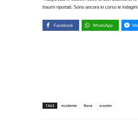
traumi riportati. Sono ancora in corso le indagini
Facebook
WhatsApp
Me
TAGS
incidente
Nove
scooter