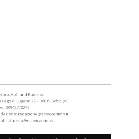
itore: Valliland Radio srl
a Lago di Lugano 27 – 36015 Schio (VI)
Iva 03945720245
edazione:
redazione@ecovicentino.it
bblicità:
info@ecovicentino.it