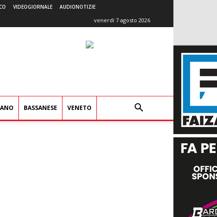
CO
VIDEOGIORNALE
AUDIONOTIZIE
venerdì 7 agosto 2026
IANO
BASSANESE
VENETO