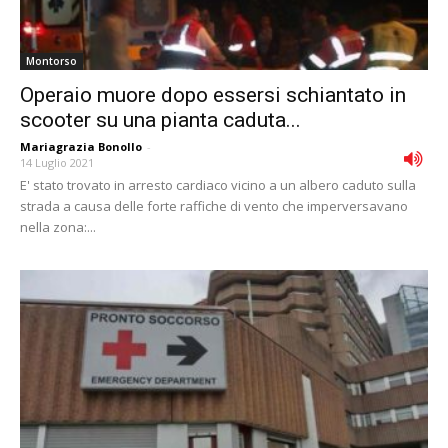
Montorso
Operaio muore dopo essersi schiantato in
scooter su una pianta caduta...
Mariagrazia Bonollo
-
14 Luglio 2021
E' stato trovato in arresto cardiaco vicino a un albero caduto sulla
strada a causa delle forte raffiche di vento che imperversavano
nella zona:...