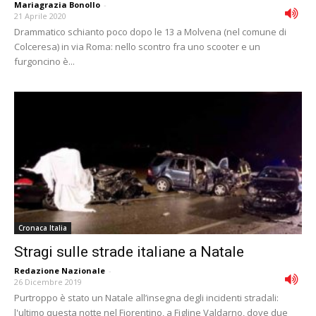
Mariagrazia Bonollo
-
21 Aprile 2020
Drammatico schianto poco dopo le 13 a Molvena (nel comune di
Colceresa) in via Roma: nello scontro fra uno scooter e un
furgoncino è...
Cronaca Italia
Stragi sulle strade italiane a Natale
Redazione Nazionale
-
26 Dicembre 2019
Purtroppo è stato un Natale all’insegna degli incidenti stradali:
l'ultimo questa notte nel Fiorentino, a Figline Valdarno, dove due