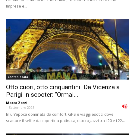
Imprese e...
Costabissara
Otto cuori, otto cinquantini. Da Vicenza a
Parigi in scooter: “Ormai...
Marco Zorzi
-
1 Settembre 2025
In un’epoca dominata da comfort, GPS e viaggi esotici dove
scattare il selfie da copertina patinata, otto ragazzi tra i 20 e i 22...