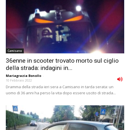
Camisano
36enne in scooter trovato morto sul ciglio
della strada: indagini in...
Mariagrazia Bonollo
-
10 Febbraio 2022
Dramma della strada ieri sera a Camisano in tarda serata: un
uomo di 36 anni ha perso la vita dopo essere uscito di strada...