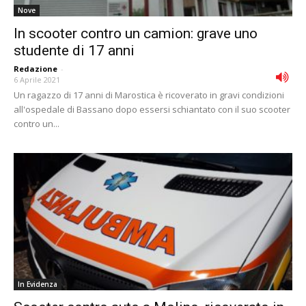
Nove
In scooter contro un camion: grave uno
studente di 17 anni
Redazione
-
6 Aprile 2021
Un ragazzo di 17 anni di Marostica è ricoverato in gravi condizioni
all'ospedale di Bassano dopo essersi schiantato con il suo scooter
contro un...
In Evidenza