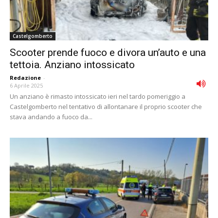
Castelgomberto
Scooter prende fuoco e divora un’auto e una
tettoia. Anziano intossicato
Redazione
-
6 Aprile 2025
Un anziano è rimasto intossicato ieri nel tardo pomeriggio a
Castelgomberto nel tentativo di allontanare il proprio scooter che
stava andando a fuoco da...