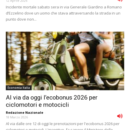
12 Aprile 2026
Incidente mortale sabato sera in via Generale Giardino a Romano
d’Ezzelino dove un uomo che stava attraversando la strada in un
punto dove non...
Economia Italia
Al via da oggi l’ecobonus 2026 per
ciclomotori e motocicli
Redazione Nazionale
-
18 Marzo 2026
Al via dalle ore 12 di oggi le prenotazioni per l'ecobonus 2026 per
ciclomotori e motocicli. L'incentivo, fa sapere il Ministero delle