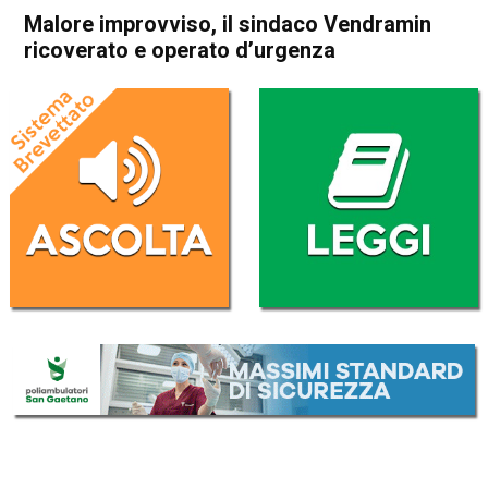
Malore improvviso, il sindaco Vendramin
ricoverato e operato d’urgenza
Home
Bassano del Grappa
Pianezze
Cronaca
In Evidenza
Bassano del Grappa
Pianezze
Malore improvviso, il sindaco
Vendramin ricoverato e
operato d’urgenza
Da
Redazione
29 Giugno 2018
(aggiornato il
29 Giugno 2018 17:23
)
ASCOLTA L'AUDIO