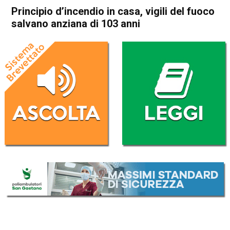
Principio d’incendio in casa, vigili del fuoco
salvano anziana di 103 anni
Home
Bassano del Grappa
Bassano del Grappa
Cronaca
In Evidenza
Principio d’incendio in casa,
vigili del fuoco salvano
anziana di 103 anni
Da
Redazione
24 Gennaio 2018
(aggiornato il
25 Gennaio 2018 9:16
)
ASCOLTA L'AUDIO