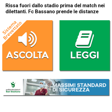
Rissa fuori dallo stadio prima del match nei
dilettanti. Fc Bassano prende le distanze
Home
Bassano del Grappa
Bassano del Grappa
Cronaca
In Evidenza
Sport locale
Rissa fuori dallo stadio prima
del match nei dilettanti. Fc
Bassano prende le distanze
Da
Omar Dal Maso
15 Marzo 2022
(aggiornato il
15 Marzo 2022 14:43
)
ASCOLTA L'AUDIO