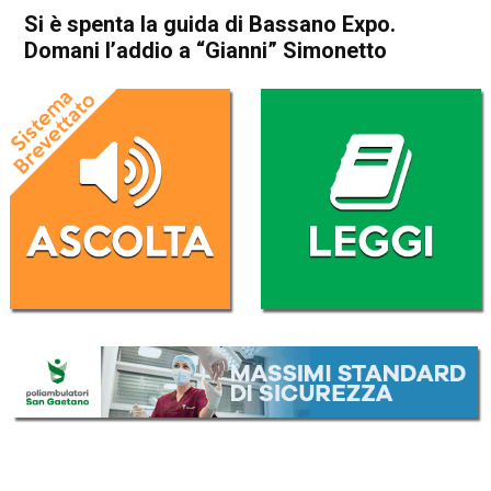
Si è spenta la guida di Bassano Expo.
Domani l’addio a “Gianni” Simonetto
Home
Bassano del Grappa
Romano d'Ezzelino
Bassano del Grappa
Cronaca
In Evidenza
Romano d'Ezzelino
Si è spenta la guida di
Bassano Expo. Domani
l’addio a “Gianni” Simonetto
Da
Redazione
5 Agosto 2019
(aggiornato il
6 Agosto 2019 13:06
)
ASCOLTA L'AUDIO