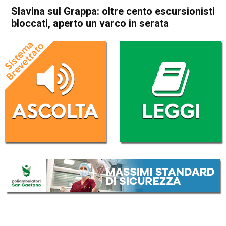
Slavina sul Grappa: oltre cento escursionisti
bloccati, aperto un varco in serata
Home
Bassano del Grappa
Romano d'Ezzelino
Cronaca
In Evidenza
Bassano del Grappa
Romano d'Ezzelino
Slavina sul Grappa: oltre
cento escursionisti bloccati,
aperto un varco in serata
Da
Redazione
21 Febbraio 2021
(aggiornato il
22 Febbraio 2021 12:29
)
ASCOLTA L'AUDIO