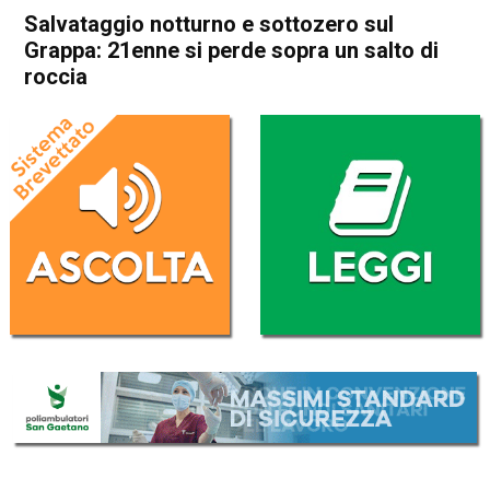
Salvataggio notturno e sottozero sul
Grappa: 21enne si perde sopra un salto di
roccia
Home
Bassano del Grappa
Romano d'Ezzelino
Cronaca
In Evidenza
Bassano del Grappa
Romano d'Ezzelino
Salvataggio notturno e
sottozero sul Grappa: 21enne
si perde sopra un salto di
roccia
Da
Redazione
5 Gennaio 2026
(aggiornato il
5 Gennaio 2026 19:55
)