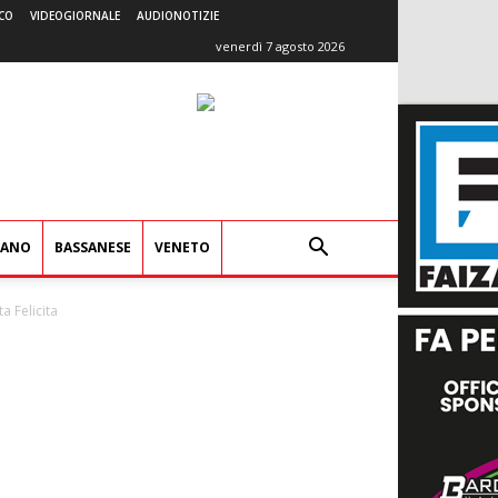
CO
VIDEOGIORNALE
AUDIONOTIZIE
venerdì 7 agosto 2026
IANO
BASSANESE
VENETO
a Felicita