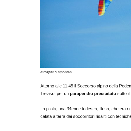
immagine di repertorio
Attorno alle 11.45 il Soccorso alpino della Pede
Treviso, per un
parapendio precipitato
sotto il
La pilota, una 34enne tedesca, illesa, che era r
calata a terra dai soccorritori risaliti con tecnic