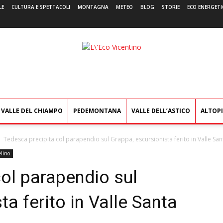
LE
CULTURA E SPETTACOLI
MONTAGNA
METEO
BLOG
STORIE
ECO ENERGETI
L'Eco
Vicentino
VALLE DEL CHIAMPO
PEDEMONTANA
VALLE DELL’ASTICO
ALTOP
Tedesca precipita col parapendio sul Grappa, escursionista ferito in Valle Sant
lino
ol parapendio sul
a ferito in Valle Santa