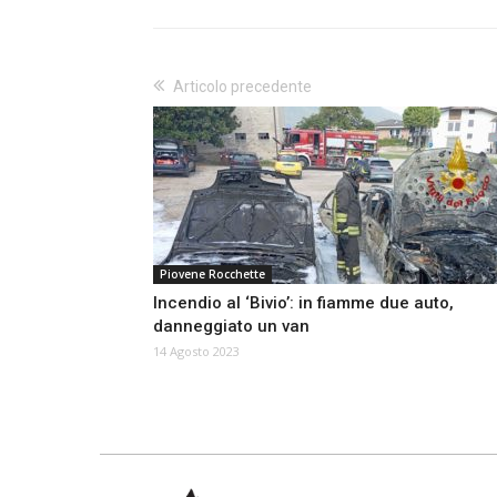
Articolo precedente
Piovene Rocchette
Incendio al ‘Bivio’: in fiamme due auto,
danneggiato un van
14 Agosto 2023