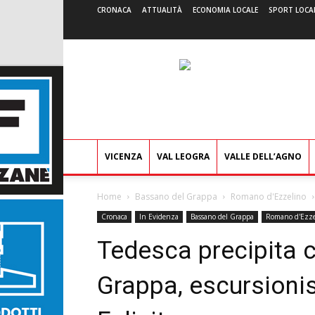
CRONACA
ATTUALITÀ
ECONOMIA LOCALE
SPORT LOCA
VICENZA
VAL LEOGRA
VALLE DELL’AGNO
Home
Bassano del Grappa
Romano d'Ezzelino
Cronaca
In Evidenza
Bassano del Grappa
Romano d'Ezze
Tedesca precipita c
Grappa, escursionist