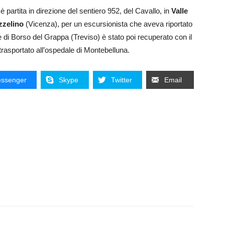
artita in direzione del sentiero 952, del Cavallo, in
Valle
zzelino
(Vicenza), per un escursionista che aveva riportato
ne di Borso del Grappa (Treviso) è stato poi recuperato con il
 trasportato all’ospedale di Montebelluna.
ssenger
Skype
Twitter
Email