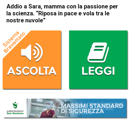
Addio a Sara, mamma con la passione per
la scienza. “Riposa in pace e vola tra le
nostre nuvole”
Home
Bassano del Grappa
Rosà
Cronaca
In Evidenza
Bassano del Grappa
Rosà
Addio a Sara, mamma con la
passione per la scienza.
“Riposa in pace e vola tra le
nostre nuvole”
Da
Omar Dal Maso
9 Luglio 2024
(aggiornato il
10 Luglio 2024 8:48
)