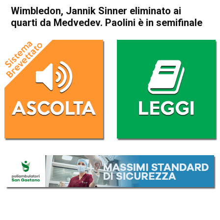
Wimbledon, Jannik Sinner eliminato ai
quarti da Medvedev. Paolini è in semifinale
Home
Sport
Sport
Wimbledon, Jannik Sinner
eliminato ai quarti da
Medvedev. Paolini è in
semifinale
Da
Redazione Nazionale
10 Luglio 2024
(aggiornato il
10 Luglio 2024 9:23
)