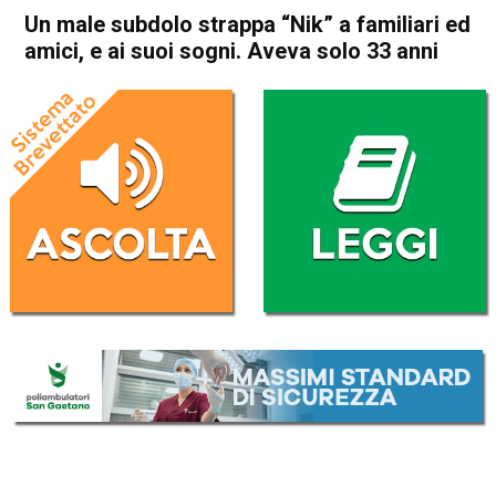
Un male subdolo strappa “Nik” a familiari ed
amici, e ai suoi sogni. Aveva solo 33 anni
Home
Bassano del Grappa
Rosà
Cronaca
In Evidenza
Bassano del Grappa
Rosà
Un male subdolo strappa
“Nik” a familiari ed amici, e ai
suoi sogni. Aveva solo 33
anni
Da
Omar Dal Maso
8 Febbraio 2024
(aggiornato il
9 Febbraio 2024 17:04
)