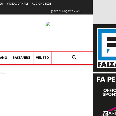
CO
VIDEOGIORNALE
AUDIONOTIZIE
giovedì 6 agosto 2026
IANO
BASSANESE
VENETO
o...