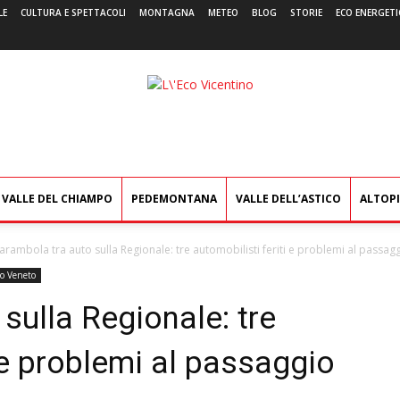
LE
CULTURA E SPETTACOLI
MONTAGNA
METEO
BLOG
STORIE
ECO ENERGETI
L'Eco
Vicentino
VALLE DEL CHIAMPO
PEDEMONTANA
VALLE DELL’ASTICO
ALTOP
arambola tra auto sulla Regionale: tre automobilisti feriti e problemi al passaggi
o Veneto
sulla Regionale: tre
i e problemi al passaggio