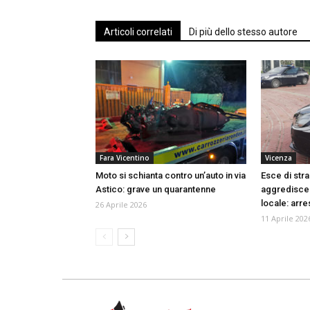
Articoli correlati
Di più dello stesso autore
Fara Vicentino
Vicenza
Moto si schianta contro un’auto in via
Esce di stra
Astico: grave un quarantenne
aggredisce g
locale: arr
26 Aprile 2026
11 Aprile 202