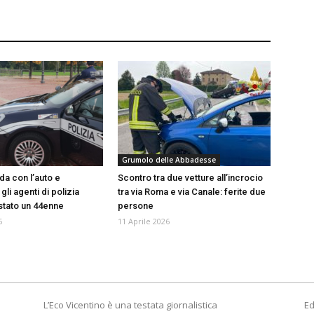
Grumolo delle Abbadesse
da con l’auto e
Scontro tra due vetture all’incrocio
li agenti di polizia
tra via Roma e via Canale: ferite due
estato un 44enne
persone
6
11 Aprile 2026
L’Eco Vicentino è una testata giornalistica
Ed