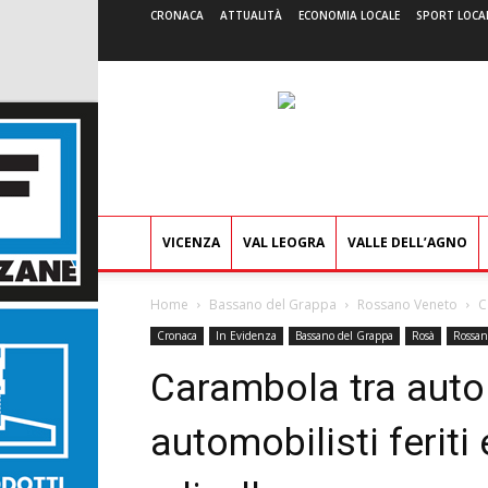
CRONACA
ATTUALITÀ
ECONOMIA LOCALE
SPORT LOCA
VICENZA
VAL LEOGRA
VALLE DELL’AGNO
Home
Bassano del Grappa
Rossano Veneto
C
Cronaca
In Evidenza
Bassano del Grappa
Rosà
Rossan
Carambola tra auto 
automobilisti ferit