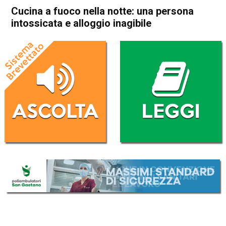
Cucina a fuoco nella notte: una persona
intossicata e alloggio inagibile
Home
Bassano del Grappa
Rossano Veneto
Cronaca
In Evidenza
Bassano del Grappa
Rossano Veneto
Cucina a fuoco nella notte:
una persona intossicata e
alloggio inagibile
Da
Redazione
21 Marzo 2021
(aggiornato il
21 Marzo 2021 18:10
)
ASCOLTA L'AUDIO