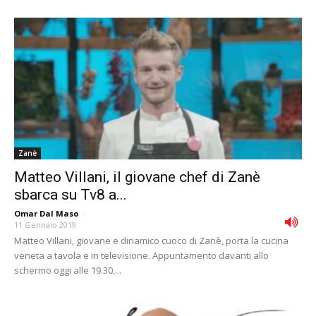
Zanè
Matteo Villani, il giovane chef di Zanè
sbarca su Tv8 a...
Omar Dal Maso
-
11 Gennaio 2019
Matteo Villani, giovane e dinamico cuoco di Zanè, porta la cucina
veneta a tavola e in televisione. Appuntamento davanti allo
schermo oggi alle 19.30,...