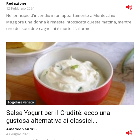
Redazione
-
12 Febbraio 2024
Nel principio d'incendio in un appartamento a Montecchio
Maggiore una donna è rimasta intossicata questa mattina, mentre
uno dei suoi due cagnolini è morto. L'allarme...
Fogolare veneto
Salsa Yogurt per il Cruditè: ecco una
gustosa alternativa ai classici...
Amedeo Sandri
-
4 Giugno 2023