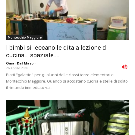
Montecchio Maggiore
I bimbi si leccano le dita a lezione di
cucina… spaziale....
Omar Dal Maso
-
26 Aprile 2018
Piatti "galattici" per gli alunni delle classi terze elementari di
Montecchio Maggiore. Quando si accostano cucina e stelle di solito
il rimando immediato va...