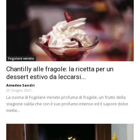
Fogolare veneto
Chantilly alle fragole: la ricetta per un
dessert estivo da leccarsi...
Amedeo Sandri
-
20 Giugno 2021
La cucina di Fogolare Veneto profuma di fragole, un frutto della
stagione calda che con il suo profumo intenso ed il sapore dolce
mette...