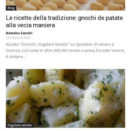
Blog
Le ricette della tradizione: gnochi de patate
alla vecia maniera
Amedeo Sandri
-
18 Ottobre 2020
Ascolta "Gnocchi - Fogolare Veneto" su Spreaker. El venare a
Vicenza, così come in altre città del Veneto e prima fra tutte Verona,
è sempre...
Fogolare veneto