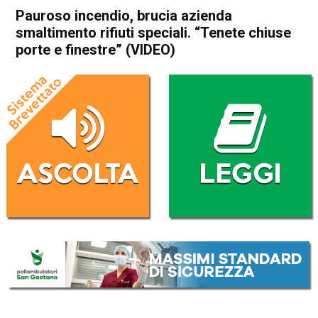
Pauroso incendio, brucia azienda
smaltimento rifiuti speciali. “Tenete chiuse
porte e finestre” (VIDEO)
Home
Bassano del Grappa
Rossano Veneto
Cronaca
In Evidenza
Bassano del Grappa
Rossano Veneto
Pauroso incendio, brucia
azienda smaltimento rifiuti
speciali. “Tenete chiuse porte
e finestre” (VIDEO)
Da
Federico Pozzer
25 Marzo 2017
(aggiornato il
20 Settembre 2017 18:14
)