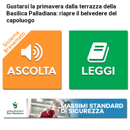
Gustarsi la primavera dalla terrazza della
Basilica Palladiana: riapre il belvedere del
capoluogo
Home
In Evidenza
Cultura e spettacoli
In Evidenza
Vicenza
Gustarsi la primavera dalla
terrazza della Basilica
Palladiana: riapre il belvedere
del capoluogo
Da
Redazione
25 Marzo 2017
(aggiornato il
25 Marzo 2017 19:09
)