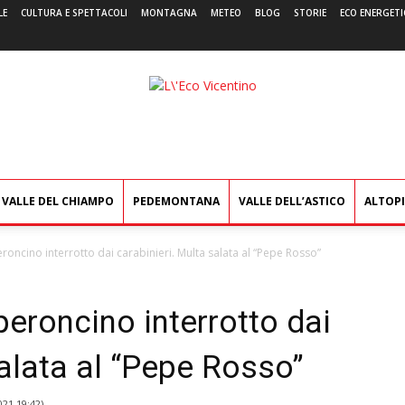
LE
CULTURA E SPETTACOLI
MONTAGNA
METEO
BLOG
STORIE
ECO ENERGETI
L'Eco
Vicentino
VALLE DEL CHIAMPO
PEDEMONTANA
VALLE DELL’ASTICO
ALTOP
oncino interrotto dai carabinieri. Multa salata al “Pepe Rosso”
eroncino interrotto dai
salata al “Pepe Rosso”
021 19:42
)