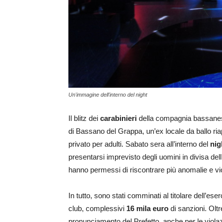
Un'immagine dell'interno del night
Il blitz dei
carabinieri
della compagnia bassanese 
di Bassano del Grappa, un’ex locale da ballo r
privato per adulti. Sabato sera all’interno del
nig
presentarsi imprevisto degli uomini in divisa dell’
hanno permessi di riscontrare più anomalie e viola
In tutto, sono stati comminati al titolare dell’eserc
club, complessivi
16 mila euro
di sanzioni. Oltr
pronunciamento del Prefetto, anche per le viola