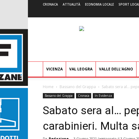
CRONACA
ATTUALITÀ
ECONOMIA LOCALE
SPORT LOCA
VICENZA
VAL LEOGRA
VALLE DELL’AGNO
Home
Bassano del Grappa
Sabato sera al… peper
Bassano del Grappa
Cronaca
In Evidenza
Sabato sera al… pep
carabinieri. Multa 
Da
Redazione
-
3 Giugno 2021
(aggiornato il
3 Giugno 2