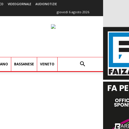
CO
VIDEOGIORNALE
AUDIONOTIZIE
giovedì 6 agosto 2026
IANO
BASSANESE
VENETO