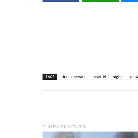
TAGS
circolo privato
covid 19
night
spett
Articolo precedente