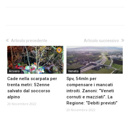
Articolo precedente
Articolo successivo
Arsiero
Veneto
Cade nella scarpata per
Spv, 54mln per
trenta metri: 52enne
compensare i mancati
salvato dal soccorso
introiti. Zanoni: “Veneti
alpino
cornuti e mazziati”. La
Regione: “Debiti previsti”
20 Novembre 2022
20 Novembre 2022