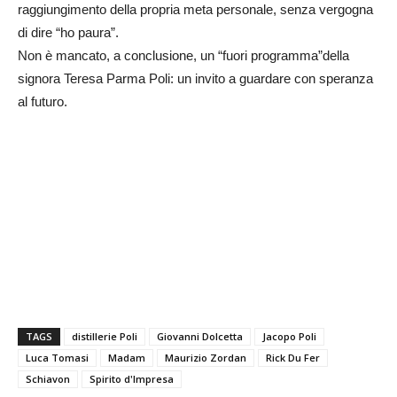
raggiungimento della propria meta personale, senza vergogna
di dire “ho paura”.
Non è mancato, a conclusione, un “fuori programma”della
signora Teresa Parma Poli: un invito a guardare con speranza
al futuro.
TAGS
distillerie Poli
Giovanni Dolcetta
Jacopo Poli
Luca Tomasi
Madam
Maurizio Zordan
Rick Du Fer
Schiavon
Spirito d'Impresa