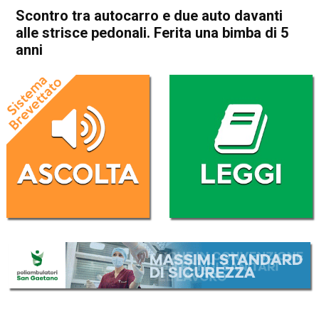
Scontro tra autocarro e due auto davanti
alle strisce pedonali. Ferita una bimba di 5
anni
Home
Bassano del Grappa
Schiavon
Cronaca
In Evidenza
Bassano del Grappa
Marostica
Mason Vicentino
Schiavon
Scontro tra autocarro e due
auto davanti alle strisce
pedonali. Ferita una bimba di
5 anni
Da
Omar Dal Maso
15 Marzo 2019
(aggiornato il
15 Marzo 2019 12:45
)