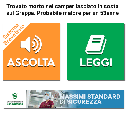
Trovato morto nel camper lasciato in sosta
sul Grappa. Probabile malore per un 53enne
Home
Bassano del Grappa
Solagna
Cronaca
In Evidenza
Bassano del Grappa
Solagna
Trovato morto nel camper
lasciato in sosta sul Grappa.
Probabile malore per un
53enne
Da
Omar Dal Maso
27 Giugno 2025
(aggiornato il
27 Giugno 2025 19:41
)