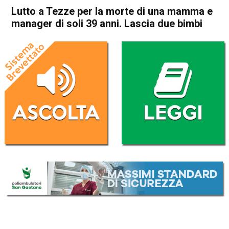
Lutto a Tezze per la morte di una mamma e
manager di soli 39 anni. Lascia due bimbi
Home
Bassano del Grappa
Tezze sul Brenta
Cronaca
In Evidenza
Bassano del Grappa
Tezze sul Brenta
Lutto a Tezze per la morte di
una mamma e manager di
soli 39 anni. Lascia due bimbi
Da
Redazione
17 Febbraio 2022
(aggiornato il
17 Febbraio 2022 15:28
)
ASCOLTA L'AUDIO