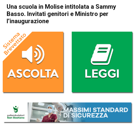
Una scuola in Molise intitolata a Sammy
Basso. Invitati genitori e Ministro per
l’inaugurazione
Home
Bassano del Grappa
Tezze sul Brenta
Attualità
In Evidenza
Bassano del Grappa
Tezze sul Brenta
Una scuola in Molise
intitolata a Sammy Basso.
Invitati genitori e Ministro per
l’inaugurazione
Da
Omar Dal Maso
28 Marzo 2025
(aggiornato il
28 Marzo 2025 10:47
)