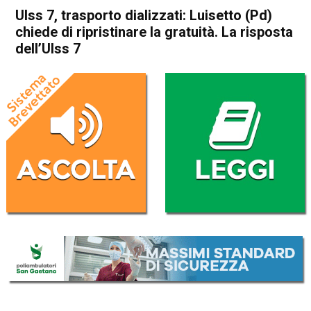
Ulss 7, trasporto dializzati: Luisetto (Pd)
chiede di ripristinare la gratuità. La risposta
dell’Ulss 7
Home
Bassano del Grappa
Asiago
Attualità
Bassano del Grappa
In Evidenza
Schio
Santorso
Ulss 7, trasporto dializzati:
Luisetto (Pd) chiede di
ripristinare la gratuità. La
risposta dell’Ulss 7
Da
Redazione
21 Agosto 2023
(aggiornato il
21 Agosto 2023 19:55
)