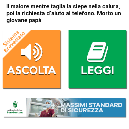
Il malore mentre taglia la siepe nella calura,
poi la richiesta d’aiuto al telefono. Morto un
giovane papà
Home
Bassano del Grappa
Valbrenta
Cronaca
In Evidenza
Bassano del Grappa
Valbrenta
Il malore mentre taglia la
siepe nella calura, poi la
richiesta d’aiuto al telefono.
Morto un giovane papà
Da
Omar Dal Maso
10 Agosto 2024
(aggiornato il
10 Agosto 2024 17:53
)