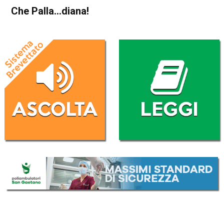
Che Palla…diana!
Home
Blog
Blog
Che Palla…diana!
Da
El Gae
4 Settembre 2016
(aggiornato il
6 Settembre 2016 9:50
)
ASCOLTA L'AUDIO
Lettore
00:00
00:00
Audio