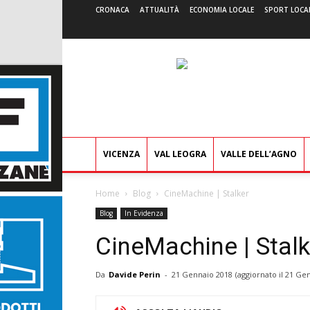
CRONACA
ATTUALITÀ
ECONOMIA LOCALE
SPORT LOCA
VICENZA
VAL LEOGRA
VALLE DELL’AGNO
Home
Blog
CineMachine | Stalker
Blog
In Evidenza
CineMachine | Stalk
Da
Davide Perin
-
21 Gennaio 2018
(aggiornato il
21 Gen