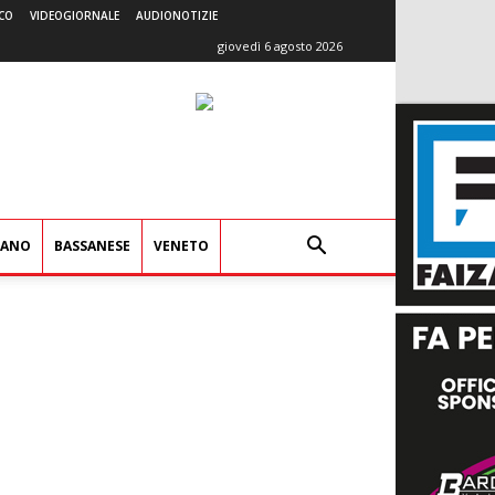
CO
VIDEOGIORNALE
AUDIONOTIZIE
giovedì 6 agosto 2026
IANO
BASSANESE
VENETO