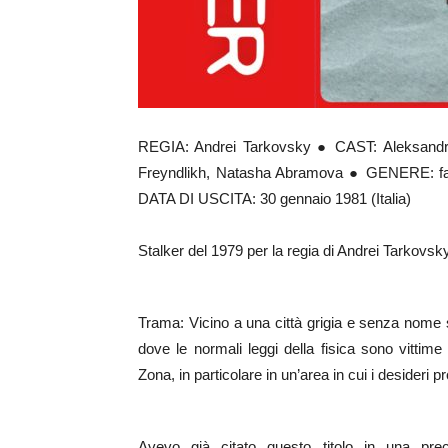
REGIA: Andrei Tarkovsky ● CAST: Aleksandr K
Freyndlikh, Natasha Abramova ● GENERE: fan
DATA DI USCITA: 30 gennaio 1981 (Italia)
Stalker del 1979 per la regia di Andrei Tarkovsky
Trama: Vicino a una città grigia e senza nome si
dove le normali leggi della fisica sono vittim
Zona, in particolare in un’area in cui i desideri 
Avevo già citato questo titolo in una pre