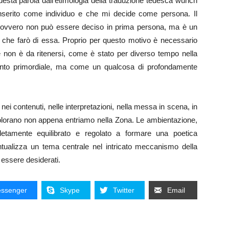
questa parola dall’etimologia della traduzione tedesca wunch
nserito come individuo e che mi decide come persona. Il
, ovvero non può essere deciso in prima persona, ma è un
o che farò di essa. Proprio per questo motivo è necessario
le non è da ritenersi, come è stato per diverso tempo nella
tinto primordiale, ma come un qualcosa di profondamente
 nei contenuti, nelle interpretazioni, nella messa in scena, in
 colorano non appena entriamo nella Zona. Le ambientazione,
mpletamente equilibrato e regolato a formare una poetica
ntualizza un tema centrale nel intricato meccanismo della
 essere desiderati.
ssenger
Skype
Twitter
Email