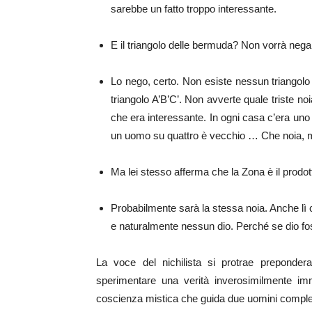
sarebbe un fatto troppo interessante.
E il triangolo delle bermuda? Non vorrà nega
Lo nego, certo. Non esiste nessun triangolo 
triangolo A’B’C’. Non avverte quale triste no
che era interessante. In ogni casa c’era uno 
un uomo su quattro è vecchio … Che noia,
Ma lei stesso afferma che la Zona è il prodot
Probabilmente sarà la stessa noia. Anche lì 
e naturalmente nessun dio. Perché se dio fo
La voce del nichilista si protrae preponder
sperimentare una verità inverosimilmente im
coscienza mistica che guida due uomini complet