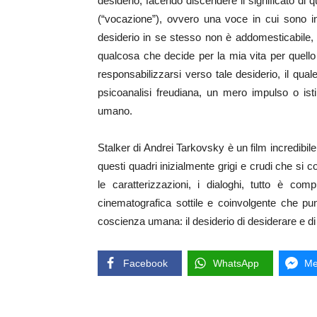
desiderio, facendo discendere il significato di 
(“vocazione”), ovvero una voce in cui sono i
desiderio in se stesso non è addomesticabile
qualcosa che decide per la mia vita per quell
responsabilizzarsi verso tale desiderio, il qua
psicoanalisi freudiana, un mero impulso o is
umano.
Stalker di Andrei Tarkovsky è un film incredibile
questi quadri inizialmente grigi e crudi che si
le caratterizzazioni, i dialoghi, tutto è co
cinematografica sottile e coinvolgente che pu
coscienza umana: il desiderio di desiderare e di
Facebook
WhatsApp
Me