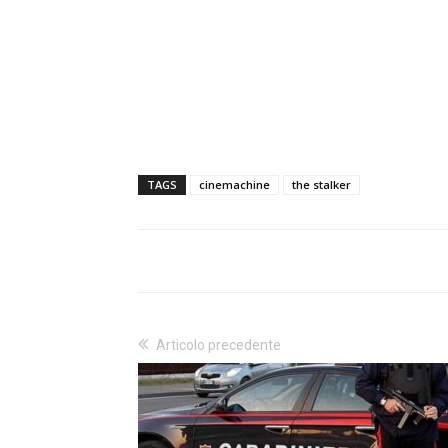
TAGS
cinemachine
the stalker
Articolo precedente