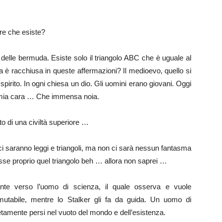
re che esiste?
delle bermuda. Esiste solo il triangolo ABC che è uguale al
ia è racchiusa in queste affermazioni? Il medioevo, quello si
spirito. In ogni chiesa un dio. Gli uomini erano giovani. Oggi
 mia cara … Che immensa noia.
to di una civiltà superiore …
ci saranno leggi e triangoli, ma non ci sarà nessun fantasma
sse proprio quel triangolo beh … allora non saprei …
ante verso l’uomo di scienza, il quale osserva e vuole
mutabile, mentre lo Stalker gli fa da guida. Un uomo di
amente persi nel vuoto del mondo e dell’esistenza.