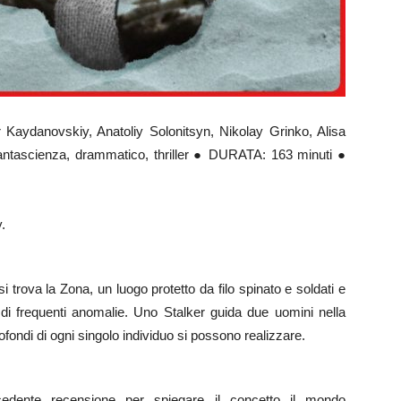
aydanovskiy, Anatoliy Solonitsyn, Nikolay Grinko, Alisa
tascienza, drammatico, thriller ● DURATA: 163 minuti ●
.
 trova la Zona, un luogo protetto da filo spinato e soldati e
e di frequenti anomalie. Uno Stalker guida due uomini nella
profondi di ogni singolo individuo si possono realizzare.
cedente recensione per spiegare il concetto il mondo