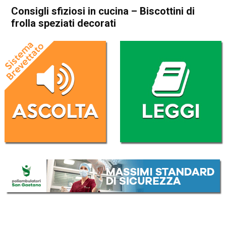
Consigli sfiziosi in cucina – Biscottini di
frolla speziati decorati
Home
Blog
Blog
In Evidenza
Consigli sfiziosi in cucina –
Biscottini di frolla speziati
decorati
Da
Morena Roana
24 Dicembre 2016
(aggiornato il
24 Dicembre 2016 13:18
)
ASCOLTA L'AUDIO