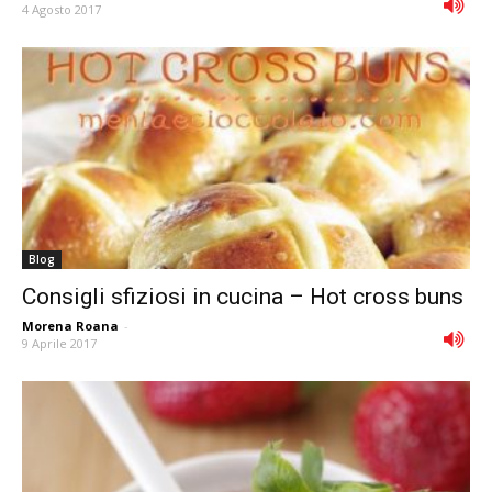
4 Agosto 2017
Blog
Consigli sfiziosi in cucina – Hot cross buns
Morena Roana
-
9 Aprile 2017