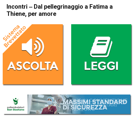
Incontri ‒ Dal pellegrinaggio a Fatima a
Thiene, per amore
Home
Blog
Blog
In Evidenza
Incontri ‒ Dal pellegrinaggio
a Fatima a Thiene, per amore
Da
Morgan Palmas
6 Settembre 2020
(aggiornato il
10 Settembre 2020 16:46
)
ASCOLTA L'AUDIO
Lettore
00:00
00:00