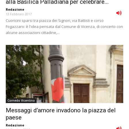
alla Basilica Palladiana per celebrare...
Redazione
-
13 Febbraio 2017
Cuoricini sparsi tra piazza dei Signori, via Battisti e corso
Fogazzaro: è l'idea pensata dal Comune di Vicenza, di concerto con
alcune associazioni cittadine,...
Cornedo Vicentino
Messaggi d’amore invadono la piazza del
paese
Redazione
-