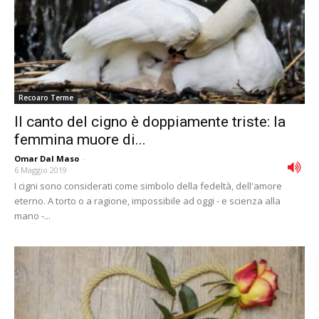
Recoaro Terme
Il canto del cigno è doppiamente triste: la
femmina muore di...
Omar Dal Maso
-
6 Maggio 2019
I cigni sono considerati come simbolo della fedeltà, dell'amore
eterno. A torto o a ragione, impossibile ad oggi - e scienza alla
mano -...