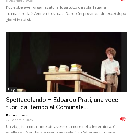
5 Dicembre 2025
Potrebbe aver organizzato la fuga tutto da sola Tatiana
Tramacere, la 27enne ritrovata a Nardò (in provincia di Lecce) dopo
giorni in cui si...
Blog
Spettacolando – Edoardo Prati, una voce
fuori dal tempo al Comunale...
Redazione
-
22 Febbraio 2025
Un viaggio ammaliante attraverso l'amore nella letteratura: è
quello che è andato in scena mercoledì 19 febbraio al Teatro