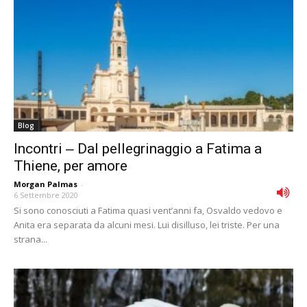
Blog
Incontri ‒ Dal pellegrinaggio a Fatima a
Thiene, per amore
Morgan Palmas
-
6 Settembre 2020
Si sono conosciuti a Fatima quasi vent’anni fa, Osvaldo vedovo e
Anita era separata da alcuni mesi. Lui disilluso, lei triste. Per una
strana...