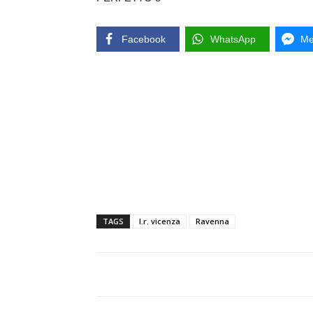
Facebook
WhatsApp
Me
TAGS
l.r. vicenza
Ravenna