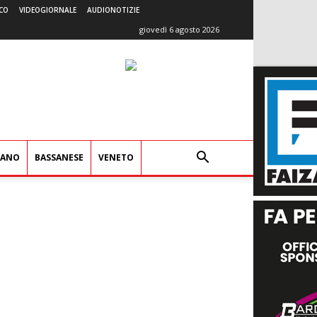
CO
VIDEOGIORNALE
AUDIONOTIZIE
giovedì 6 agosto 2026
IANO
BASSANESE
VENETO