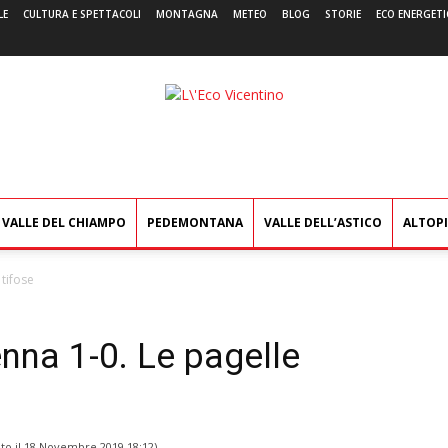
LE
CULTURA E SPETTACOLI
MONTAGNA
METEO
BLOG
STORIE
ECO ENERGETI
L'Eco
Vicentino
VALLE DEL CHIAMPO
PEDEMONTANA
VALLE DELL’ASTICO
ALTOP
 tifose
nna 1-0. Le pagelle
to il
18 Novembre 2019 18:12
)