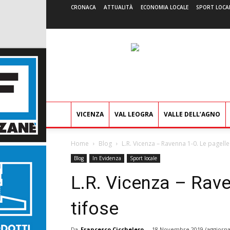
CRONACA
ATTUALITÀ
ECONOMIA LOCALE
SPORT LOCA
VICENZA
VAL LEOGRA
VALLE DELL’AGNO
Home
Blog
L.R. Vicenza – Ravenna 1-0. Le pagelle
Blog
In Evidenza
Sport locale
L.R. Vicenza – Rave
tifose
Da
Francesco Cicchelero
-
18 Novembre 2019
(aggiorna