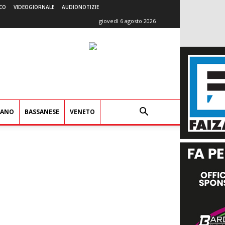
CO
VIDEOGIORNALE
AUDIONOTIZIE
giovedì 6 agosto 2026
IANO
BASSANESE
VENETO