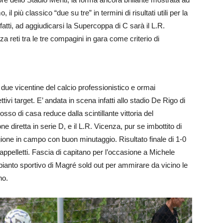
l più classico “due su tre” in termini di risultati utili per la
atti, ad aggiudicarsi la Supercoppa di C sarà il L.R.
a reti tra le tre compagini in gara come criterio di
e due vicentine del calcio professionistico e ormai
ivi target. E’ andata in scena infatti allo stadio De Rigo di
osso di casa reduce dalla scintillante vittoria del
diretta in serie D, e il L.R. Vicenza, pur se imbottito di
ione in campo con buon minutaggio. Risultato finale di 1-0
appelletti. Fascia di capitano per l’occasione a Michele
ianto sportivo di Magré sold out per ammirare da vicino le
no.