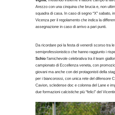
Arezzo con una cinquina che brucia e, non ultimo, i
squadra di casa. In caso di segno “X” sabato, inf
Vicenza per il regolamento che indica la differenz
assegnazione in caso di arrivo a pari punti.
Da ricordare poi la festa di venerdì scorso tra l
semiprofessionistico che hanno raggiunto i rispett
Schio
l’amichevole celebrativa tra il team giallor
campionato di Eccellenza veneta, con promozione 
giovani ma anche con dei protagonisti della stag
per i biancorossi, con unica rete del difensore C
Cavion, scledense doc e colonna del Lane e imp
due formazioni calcistiche più “felici” del Vicenti