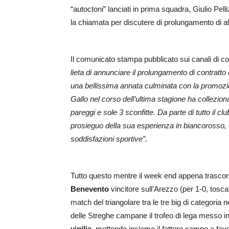
“autoctoni” lanciati in prima squadra, Giulio Pell
la chiamata per discutere di prolungamento di al
Il comunicato stampa pubblicato sui canali di c
lieta di annunciare il prolungamento di contratto
una bellissima annata culminata con la promozion
Gallo nel corso dell’ultima stagione ha collezio
pareggi e sole 3 sconfitte. Da parte di tutto il clu
prosieguo della sua esperienza in biancorosso, 
soddisfazioni sportive”.
Tutto questo mentre il week end appena trascor
Benevento
vincitore sull’Arezzo (per 1-0, tosc
match del triangolare tra le tre big di categori
delle Streghe campane il trofeo di lega messo in
vigilia
, mettendo insieme il fattore campo a favo