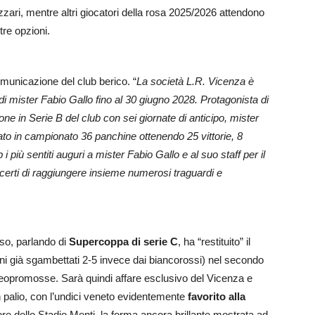
izzari, mentre altri giocatori della rosa 2025/2026 attendono
tre opzioni.
omunicazione del club berico. “
La società L.R. Vicenza è
 di mister Fabio Gallo fino al 30 giugno 2028. Protagonista di
e in Serie B del club con sei giornate di anticipo, mister
nato in campionato 36 panchine ottenendo 25 vittorie, 8
b i più sentiti auguri a mister Fabio Gallo e al suo staff per il
certi di raggiungere insieme numerosi traguardi e
so, parlando di
Supercoppa di serie C
, ha “restituito” il
ani già sgambettati 2-5 invece dai biancorossi) nel secondo
a neopromosse. Sarà quindi affare esclusivo del Vicenza e
 palio, con l’undici veneto evidentemente
favorito alla
re dello Stadio Menti, la forma ancora brillante mostrata ad