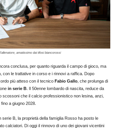
" l'allenatore, amatissimo dai tifosi biancorossi
ancora conclusa, per quanto riguarda il campo di gioco, ma
b, con le trattative in corso e i rinnovi a raffica. Dopo
cordo più atteso con il tecnico
Fabio Gallo
, che prolunga di
zione
in serie B
. Il 50enne lombardo di nascita, reduce da
vo scossoni che il calcio professionistico non lesina, anzi,
 fino a giugno 2028.
 in serie B, la proprietà della famiglia Rosso ha posto le
calciatori. Di oggi il rinnovo di uno dei giovani vicentini