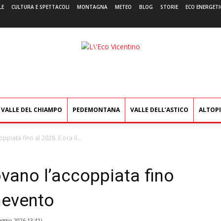
LE
CULTURA E SPETTACOLI
MONTAGNA
METEO
BLOG
STORIE
ECO ENERGETI
L'Eco
Vicentino
VALLE DEL CHIAMPO
PEDEMONTANA
VALLE DELL’ASTICO
ALTOP
ppiata fino al 2028. E ora il...
ovano l’accoppiata fino
enevento
ggio 2026 13:41
)