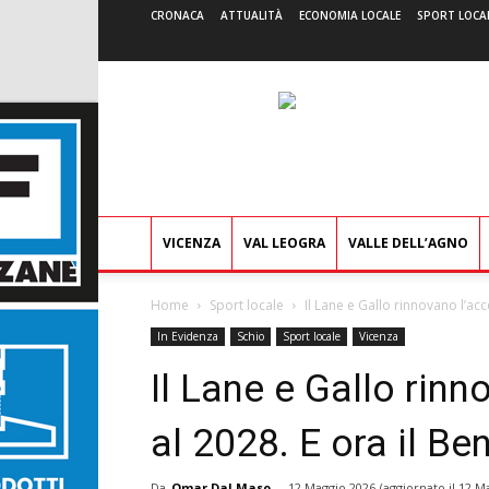
CRONACA
ATTUALITÀ
ECONOMIA LOCALE
SPORT LOCA
VICENZA
VAL LEOGRA
VALLE DELL’AGNO
Home
Sport locale
Il Lane e Gallo rinnovano l’acco
In Evidenza
Schio
Sport locale
Vicenza
Il Lane e Gallo rinn
al 2028. E ora il B
Da
Omar Dal Maso
-
12 Maggio 2026
(aggiornato il
12 Ma