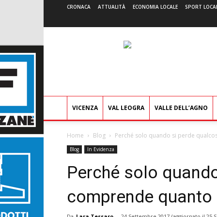
CRONACA
ATTUALITÀ
ECONOMIA LOCALE
SPORT LOCA
VICENZA
VAL LEOGRA
VALLE DELL’AGNO
Home
Blog
Perché solo quando si perde qualco
Blog
In Evidenza
Perché solo quando
comprende quanto 
Da
Lara Tessaro
-
24 Settembre 2017
(aggiornato il
25 