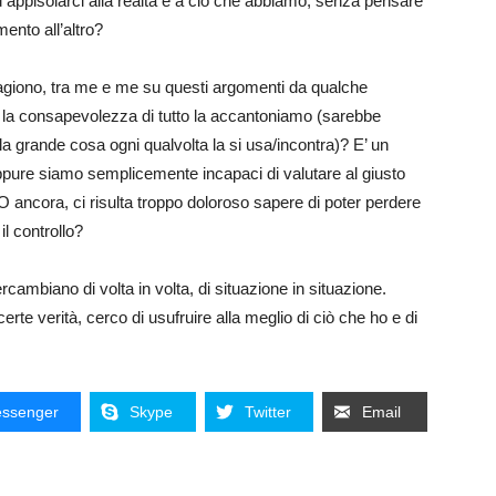
appisolarci alla realtà e a ciò che abbiamo, senza pensare
nto all’altro?
 ragiono, tra me e me su questi argomenti da qualche
e la consapevolezza di tutto la accantoniamo (sarebbe
la grande cosa ogni qualvolta la si usa/incontra)? E’ un
ppure siamo semplicemente incapaci di valutare al giusto
ancora, ci risulta troppo doloroso sapere di poter perdere
l controllo?
ercambiano di volta in volta, di situazione in situazione.
erte verità, cerco di usufruire alla meglio di ciò che ho e di
ssenger
Skype
Twitter
Email