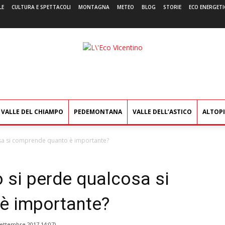
LE
CULTURA E SPETTACOLI
MONTAGNA
METEO
BLOG
STORIE
ECO ENERGETI
L'Eco
Vicentino
VALLE DEL CHIAMPO
PEDEMONTANA
VALLE DELL’ASTICO
ALTOP
sa si comprende quanto è importante?
 si perde qualcosa si
è importante?
Settembre 2017 14:07
)