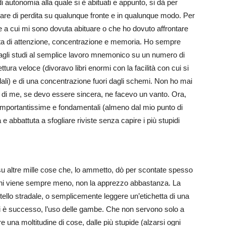
di autonomia alla quale si è abituati e appunto, si dà per
re di perdita su qualunque fronte e in qualunque modo. Per
 a cui mi sono dovuta abituare o che ho dovuto affrontare
ita di attenzione, concentrazione e memoria. Ho sempre
dagli studi al semplice lavoro mnemonico su un numero di
tura veloce (divoravo libri enormi con la facilità con cui si
adali) e di una concentrazione fuori dagli schemi. Non ho mai
ro di me, se devo essere sincera, ne facevo un vanto. Ora,
importantissime e fondamentali (almeno dal mio punto di
e abbattuta a sfogliare riviste senza capire i più stupidi
u altre mille cose che, lo ammetto, dò per scontate spesso
 anni viene sempre meno, non la apprezzo abbastanza. La
rtello stradale, o semplicemente leggere un’etichetta di una
i è successo, l’uso delle gambe. Che non servono solo a
 una moltitudine di cose, dalle più stupide (alzarsi ogni