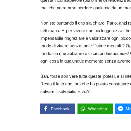
questa inconsapevole (più o meno) tendenza ad 
mai che potremmo perdere qualcosa da un mome
Non sto puntando il dito sia chiaro. Parlo, anzi
settimana. E’ per vivere con più leggerezza ch
impensabile ringraziare e valorizzare ogni picco
modo di vivere senza tante “fisime mentali”? O
modo ciò che abbiamo o ci circonda/succede? O 
ogni cosa in qualunque momento senza averne i
Bah, forse son vere tutte queste ipotesi, e si int
Resta il fatto che, ora che ho potuto constatare c
salvare il salvabile. E voi?
Facebook
WhatsApp
Me