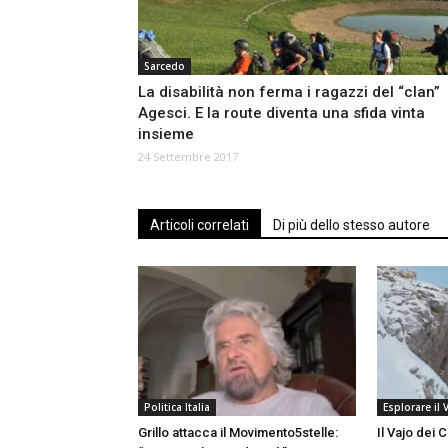
Sarcedo
La disabilità non ferma i ragazzi del “clan”
Agesci. E la route diventa una sfida vinta
insieme
24 Settembre 2017
Articoli correlati
Di più dello stesso autore
Politica Italia
Esplorare il 
Grillo attacca il Movimento5stelle:
Il Vajo dei 