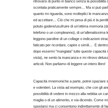
ritrovarsi di punto in bianco senza la possibilità 
scontata praticamente sempre… Ma si può parla
quanto mi riguarda, sono molteplici le mancanze
ed accettare… Ciò che mi pesa di più è la perd
potuto godere/usufruire di un’ottima memoria (
telefono o un compleanno), di un’allenatissima let
leggono paroline di un collage o indicazioni str
faticato per ricordare, capire o simili… E dent
dopo essermi “mangiata” tutte queste capacità 
vista), ne sento la mancanza e mi ritrovo delusa 
articoli. Non parliamo di leggere un intero libro!
Capacità mnemoniche a parte, potrei spaziare s
e volentieri. La vista ad esempio, che con gli
possibilità di vedere in mezzo alla nebbia un ca
maglia o di un alimento, e via dicendo. Come m
spostarsi ma ci consentono indirettamente di fare