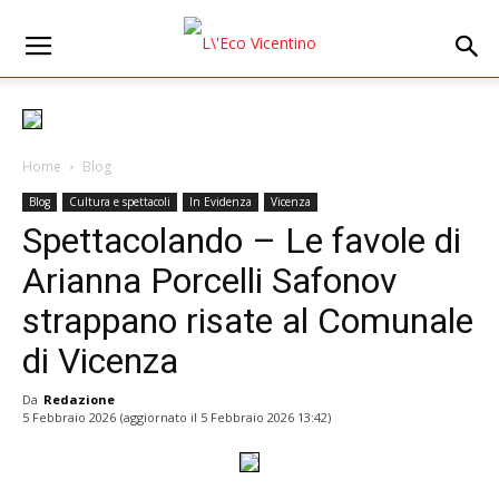
Home
Blog
Blog
Cultura e spettacoli
In Evidenza
Vicenza
Spettacolando – Le favole di
Arianna Porcelli Safonov
strappano risate al Comunale
di Vicenza
Da
Redazione
5 Febbraio 2026
(aggiornato il
5 Febbraio 2026 13:42
)