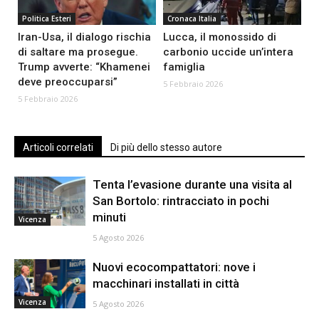
Politica Esteri
Cronaca Italia
Iran-Usa, il dialogo rischia
Lucca, il monossido di
di saltare ma prosegue.
carbonio uccide un’intera
Trump avverte: “Khamenei
famiglia
deve preoccuparsi”
5 Febbraio 2026
5 Febbraio 2026
Articoli correlati
Di più dello stesso autore
Tenta l’evasione durante una visita al
San Bortolo: rintracciato in pochi
minuti
Vicenza
5 Agosto 2026
Nuovi ecocompattatori: nove i
macchinari installati in città
Vicenza
5 Agosto 2026