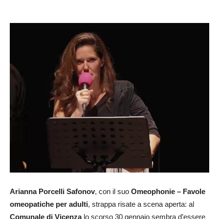
Arianna Porcelli Safonov
, con il suo
Omeophonie – Favole
omeopatiche per adulti
, strappa risate a scena aperta: al
Comunale di Vicenza
lo scorso 30 gennaio sembra d’essere