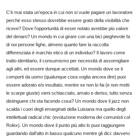
C’è mai stata un’epoca in cui non si vuole pagare un lavoratore
perché esso stesso dovrebbe essere grato della visibilità che
riceve? Dove l’opportunità di esser notato avrebbe più valore
del denaro? Un mondo in cui girare con una bici pieghevole fa
di noi persone fighe, almeno quanto fare la raccolta
differenziata è marchio etico di un individuo? Il lavoro come
tratto identitario, il consumismo per necessità di assomigliare
agli altri, ed essere dunque accettati. Un mondo dove se ti
comporti da uomo (qualunque cosa voglia ancora dire) puoi
essere adorato e/o insultato, mentre se non lo fai (e non metti
le scarpe giuste) vieni schiacciato, amato e deriso, tutto senza
distinguere chi sta facendo cosa? Un mondo dove il jazz non
scalda i cuori degli emarginati della Luisiana ma quello degli
intellettuali radical chic (evoluzione moderna dei comunisti col
Rolex). Un mondo dove il punto più alto lo puoi raggiungere
guardando dall’alto in basso qualcuno mentre gli dici:
davvero