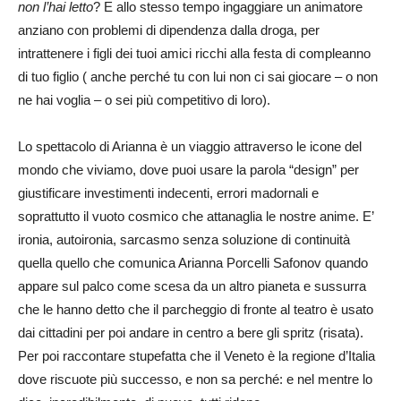
non l’hai letto
? E allo stesso tempo ingaggiare un animatore
anziano con problemi di dipendenza dalla droga, per
intrattenere i figli dei tuoi amici ricchi alla festa di compleanno
di tuo figlio ( anche perché tu con lui non ci sai giocare – o non
ne hai voglia – o sei più competitivo di loro).
Lo spettacolo di Arianna è un viaggio attraverso le icone del
mondo che viviamo, dove puoi usare la parola “design” per
giustificare investimenti indecenti, errori madornali e
soprattutto il vuoto cosmico che attanaglia le nostre anime. E’
ironia, autoironia, sarcasmo senza soluzione di continuità
quella quello che comunica Arianna Porcelli Safonov quando
appare sul palco come scesa da un altro pianeta e sussurra
che le hanno detto che il parcheggio di fronte al teatro è usato
dai cittadini per poi andare in centro a bere gli spritz (risata).
Per poi raccontare stupefatta che il Veneto è la regione d’Italia
dove riscuote più successo, e non sa perché: e nel mentre lo