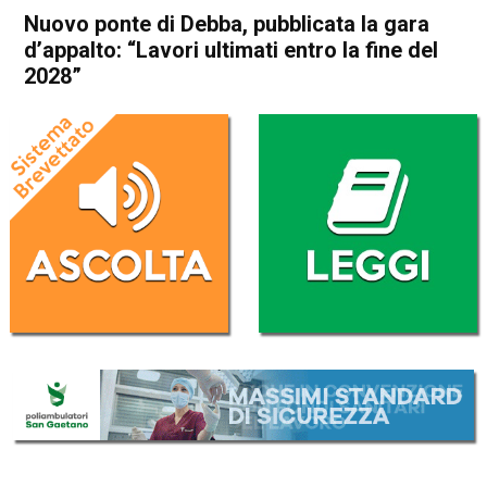
Nuovo ponte di Debba, pubblicata la gara
d’appalto: “Lavori ultimati entro la fine del
2028”
Home
Vicenza
Attualità
In Evidenza
Noventa Vicentina
Longare
Vicenza
Nuovo ponte di Debba,
pubblicata la gara d’appalto:
“Lavori ultimati entro la fine
del 2028”
Da
Redazione
19 Maggio 2026
(aggiornato il
19 Maggio 2026 13:02
)