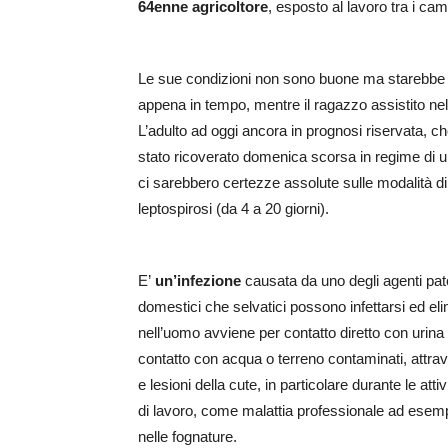
64enne
agricoltore
, esposto al lavoro tra i cam
Le sue condizioni non sono buone ma starebbe r
appena in tempo, mentre il ragazzo assistito ne
L’adulto ad oggi ancora in prognosi riservata, c
stato ricoverato domenica scorsa in regime di u
ci sarebbero certezze assolute sulle modalità di
leptospirosi (da 4 a 20 giorni).
E’
un’infezione
causata da uno degli agenti pato
domestici che selvatici possono infettarsi ed eli
nell’uomo avviene per contatto diretto con urina e 
contatto con acqua o terreno contaminati, attrav
e lesioni della cute, in particolare durante le atti
di lavoro, come malattia professionale ad esempio
nelle fognature.