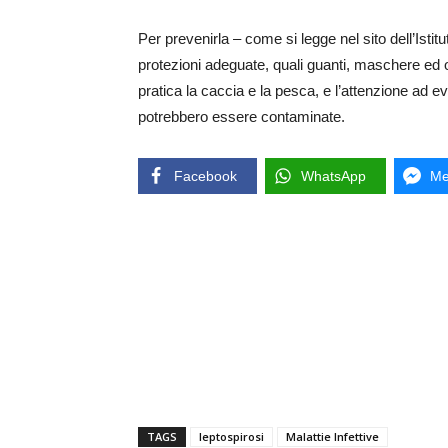
Per prevenirla – come si legge nel sito dell’Istitu
protezioni adeguate, quali guanti, maschere ed occh
pratica la caccia e la pesca, e l’attenzione ad ev
potrebbero essere contaminate.
Facebook
WhatsApp
Me
TAGS
leptospirosi
Malattie Infettive