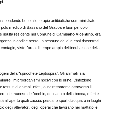
pi.
ispondendo bene alle terapie antibiotiche somministrate
l polo medico di Bassano del Grappa è fuori pericolo.
he risulta residente nel Comune di
Camisano Vicentino
, era
rgenza in codice rosso. In nessuno dei due casi riscontrati
 contagio, visto l’arco di tempo ampio dell’incubazione della
geni della “spirochete Leptospira”. Gli animali, sia
minare i microorganismi nocivi con le urine. L’infezione
tessuti di animali infetti, o indirettamente attraverso il
erso le mucose dell’occhio, del naso o della bocca, o ferite
vità all’aperto quali caccia, pesca, o sport d’acqua, o in luoghi
 degli allevatori, degli operai che lavorano nei mattatoi e