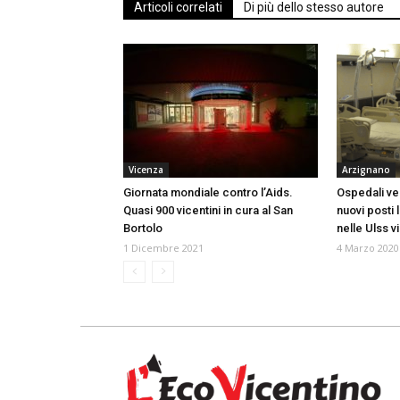
Articoli correlati
Di più dello stesso autore
Vicenza
Arzignano
Giornata mondiale contro l’Aids.
Ospedali ven
Quasi 900 vicentini in cura al San
nuovi posti l
Bortolo
nelle Ulss v
1 Dicembre 2021
4 Marzo 2020