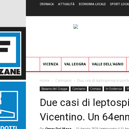
CRONACA
ATTUALITÀ
ECONOMIA LOCALE
SPORT LOCA
VICENZA
VAL LEOGRA
VALLE DELL’AGNO
Home
Camisano
Due casi di leptospirosi in pochi
Bassano del Grappa
Camisano
Cronaca
In Evidenza
V
Due casi di leptospi
Vicentino. Un 64enn
Da
Omar Dal Maso
-
11 Agosto 2023
(aggiornato il
11 Ag