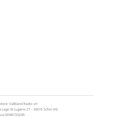
itore: Valliland Radio srl
a Lago di Lugano 27 – 36015 Schio (VI)
Iva 03945720245