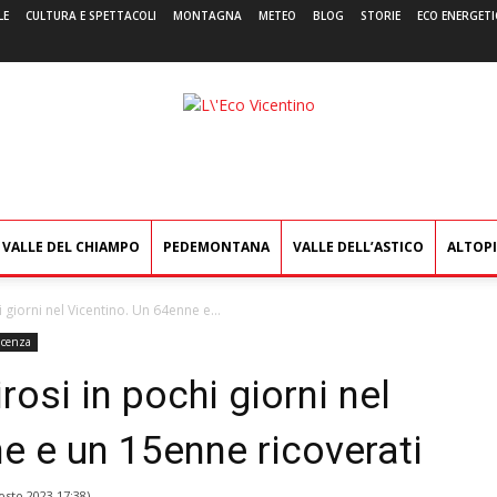
LE
CULTURA E SPETTACOLI
MONTAGNA
METEO
BLOG
STORIE
ECO ENERGETI
L'Eco
Vicentino
VALLE DEL CHIAMPO
PEDEMONTANA
VALLE DELL’ASTICO
ALTOP
 giorni nel Vicentino. Un 64enne e...
icenza
rosi in pochi giorni nel
e e un 15enne ricoverati
osto 2023 17:38
)