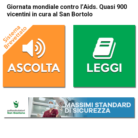
Giornata mondiale contro l’Aids. Quasi 900
vicentini in cura al San Bortolo
Home
Vicenza
Attualità
In Evidenza
Vicenza
Giornata mondiale contro
l’Aids. Quasi 900 vicentini in
cura al San Bortolo
Da
Redazione
1 Dicembre 2021
(aggiornato il
1 Dicembre 2021 18:52
)
ASCOLTA L'AUDIO