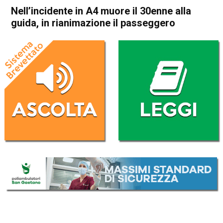
Nell’incidente in A4 muore il 30enne alla
guida, in rianimazione il passeggero
Home
Camisano
Grisignano di Zocco
Cronaca
Camisano
Grisignano di Zocco
In Evidenza
Nell’incidente in A4 muore il
30enne alla guida, in
rianimazione il passeggero
Da
Omar Dal Maso
19 Giugno 2023
(aggiornato il
19 Giugno 2023 15:13
)
ASCOLTA L'AUDIO