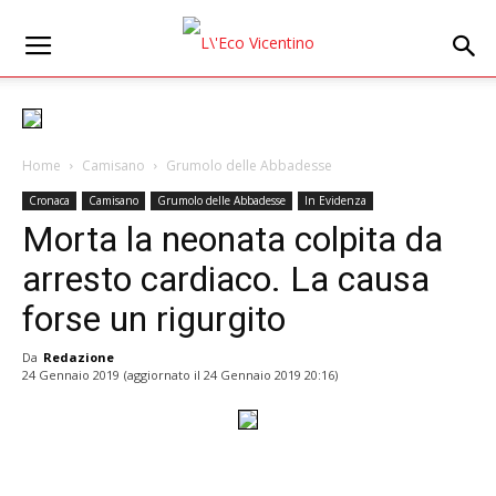
Home
Camisano
Grumolo delle Abbadesse
Cronaca
Camisano
Grumolo delle Abbadesse
In Evidenza
Morta la neonata colpita da
arresto cardiaco. La causa
forse un rigurgito
Da
Redazione
24 Gennaio 2019
(aggiornato il
24 Gennaio 2019 20:16
)