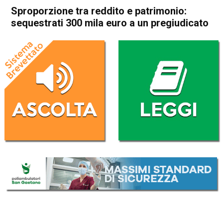
Sproporzione tra reddito e patrimonio:
sequestrati 300 mila euro a un pregiudicato
Home
Camisano
Camisano
Cronaca
In Evidenza
Vicenza
Sproporzione tra reddito e
patrimonio: sequestrati 300
mila euro a un pregiudicato
Da
Omar Dal Maso
18 Giugno 2021
(aggiornato il
19 Giugno 2021 14:30
)
ASCOLTA L'AUDIO