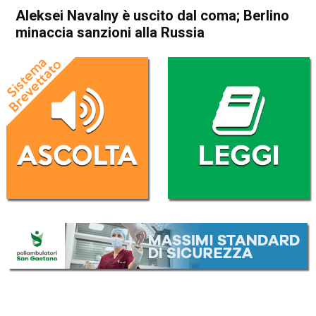
Aleksei Navalny è uscito dal coma; Berlino
minaccia sanzioni alla Russia
Home
Cronaca Esteri
Cronaca Esteri
Aleksei Navalny è uscito dal
coma; Berlino minaccia
sanzioni alla Russia
Da
Redazione Nazionale
8 Settembre 2020
(aggiornato il
8 Settembre 2020 9:33
)
ASCOLTA L'AUDIO