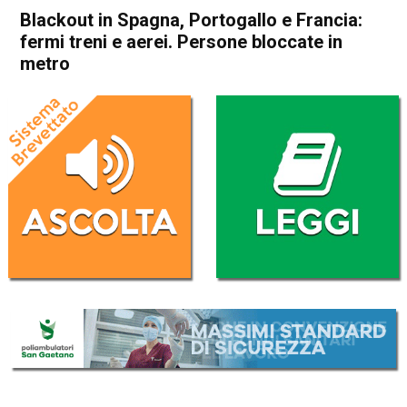
Blackout in Spagna, Portogallo e Francia:
fermi treni e aerei. Persone bloccate in
metro
Home
Cronaca Esteri
Cronaca Esteri
Blackout in Spagna,
Portogallo e Francia: fermi
treni e aerei. Persone
bloccate in metro
Da
Redazione Nazionale
28 Aprile 2025
(aggiornato il
28 Aprile 2025 19:45
)