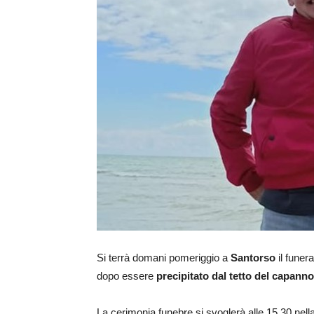
Si terrà domani pomeriggio a
Santorso
il funera
dopo essere
precipitato dal tetto del capann
La cerimonia funebre si svoglerà alle 15,30 nell