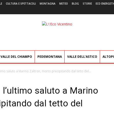
LE
CULTURA E SPETTACOLI
MONTAGNA
METEO
BLOG
STORIE
ECO ENERGETI
L'Eco
Vicentino
VALLE DEL CHIAMPO
PEDEMONTANA
VALLE DELL’ASTICO
ALTOP
mo saluto a Marino Zaltron, morto precipitando dal tetto del...
l’ultimo saluto a Marino
pitando dal tetto del