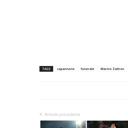
TAGS
capannone
funerale
Marino Zaltron
Articolo precedente