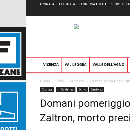
CRONACA
ATTUALITÀ
ECONOMIA LOCALE
SPORT LOCA
VICENZA
VAL LEOGRA
VALLE DELL’AGNO
Home
Schio
Santorso
Domani pomeriggio l’ulti
Cronaca
In Evidenza
Schio
Santorso
Domani pomeriggio 
Zaltron, morto preci