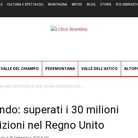
LE
CULTURA E SPETTACOLI
MONTAGNA
METEO
BLOG
STORIE
ECO ENERGETI
L'Eco
Vicentino
VALLE DEL CHIAMPO
PEDEMONTANA
VALLE DELL’ASTICO
ALTOP
ati i 30 milioni di casi. Nuove restrizioni nel...
do: superati i 30 milioni
izioni nel Regno Unito
ato il
18 Settembre 2020 9:16
)