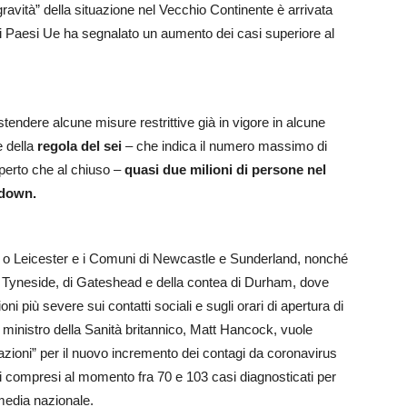
gravità” della situazione nel Vecchio Continente è arrivata
ei Paesi Ue ha segnalato un aumento dei casi superiore al
tendere alcune misure restrittive già in vigore in alcune
e della
regola del sei
– che indica il numero massimo di
aperto che al chiuso –
quasi due milioni di persone nel
kdown.
on o Leicester e i Comuni di Newcastle e Sunderland, nonché
h Tyneside, di Gateshead e della contea di Durham, dove
oni più severe sui contatti sociali e sugli orari di apertura di
il ministro della Sanità britannico, Matt Hancock, vuole
zioni” per il nuovo incremento dei contagi da coronavirus
ali compresi al momento fra 70 e 103 casi diagnosticati per
 media nazionale.