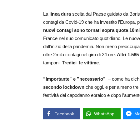
La
linea dura
scelta dal Paese guidato da Boris
contagi da Covid-19 che ha investito l’Europa, 
nuovi contagi sono tornati sopra quota 10mil
France nel suo comunicato quotidiano. Le nuove 
dall’inizio della pandemia. Non meno preoccupant
oltre 2mila contagi nel giro di 24 ore.
Altri 1.585 
tamponi.
Tredici le vittime.
“Importante” e ”necessario”
– come ha dichia
secondo lockdown
che oggi, e per almeno tre s
festività del capodanno ebraico e dopo l’aument
Facebook
WhatsApp
Me