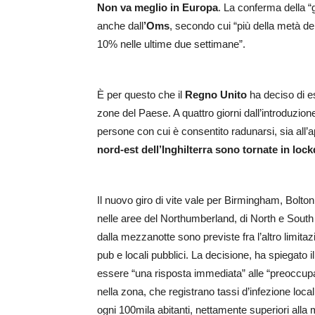
Non va meglio in Europa
. La conferma della “
anche dall
’Oms
, secondo cui “più della metà d
10% nelle ultime due settimane”.
È per questo che il
Regno Unito
ha deciso di es
zone del Paese. A quattro giorni dall’introduzion
persone con cui è consentito radunarsi, sia all’
nord-est dell’Inghilterra sono tornate in loc
Il nuovo giro di vite vale per Birmingham, Bolt
nelle aree del Northumberland, di North e Sout
dalla mezzanotte sono previste fra l’altro limitazi
pub e locali pubblici. La decisione, ha spiegato 
essere “una risposta immediata” alle “preoccupa
nella zona, che registrano tassi d’infezione loc
ogni 100mila abitanti, nettamente superiori alla