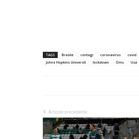
TAGS
Brasile
contagi
coronavirus
covid
Johns Hopkins Universit
lockdown
Oms
Usa
Articolo precedente