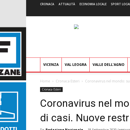
CRONACA
ATTUALITÀ
ECONOMIA LOCALE
SPORT LOCA
VICENZA
VAL LEOGRA
VALLE DELL’AGNO
Home
Cronaca Esteri
Coronavirus nel mondo: super
Cronaca Esteri
Coronavirus nel mon
di casi. Nuove restr
Da
Redazione Nazionale
-
18 Settembre 2020
(aggiorn