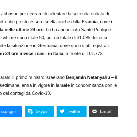
 Johnson per cercare di rallentare la seconda ondata di
potrebbe presto essere scelta anche dalla
Francia
, dove
i
a nelle ultime 24 ore.
Lo ha annunciato Santé Publique
vittime sono state 50, per un totale di 31.095 decessi
e la situazione in Germania, dove sono stati registrati
in 24 ore invece i casi in Italia
, a fronte di 101.773
rato il primo ministro israeliano
Benjamin Netanyahu
– il
ettimane, entra in vigore in
Israele
in concomitanza con le
o dei contagi da Covid-19.
ssenger
Skype
Twitter
Email