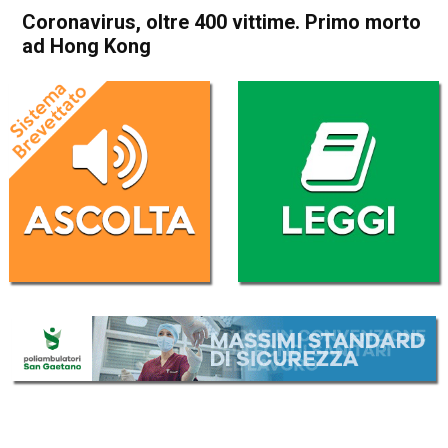
Coronavirus, oltre 400 vittime. Primo morto
ad Hong Kong
Home
Cronaca Esteri
Cronaca Esteri
Coronavirus, oltre 400
vittime. Primo morto ad
Hong Kong
Da
Redazione Nazionale
4 Febbraio 2020
(aggiornato il
4 Febbraio 2020 9:28
)
ASCOLTA L'AUDIO