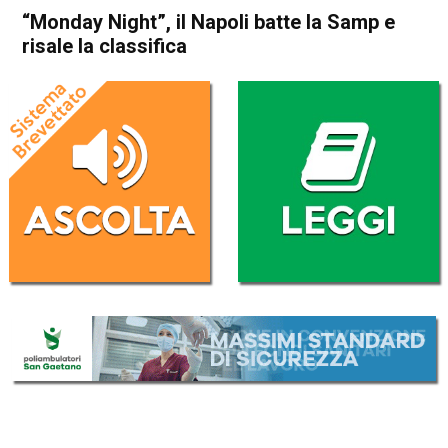
“Monday Night”, il Napoli batte la Samp e
risale la classifica
Home
Sport
Sport
“Monday Night”, il Napoli
batte la Samp e risale la
classifica
Da
Redazione Nazionale
4 Febbraio 2020
(aggiornato il
4 Febbraio 2020 9:20
)
ASCOLTA L'AUDIO